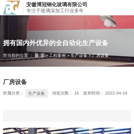
安徽博冠钢化玻璃有限公司
欢迎访问安徽博冠钢化玻璃有限公司！
专注于玻璃深加工行业多年
产品规格齐全，支持定制
拥有国内外优异的全自动化生产设备
拥有国内外优异的全自动化生产设备
您当前的位置 ： 首 页
您当前的位置 ： 首 页
您当前的位置 ： 首 页
>
>
>
工程案例
工程案例
工程案例
>
>
>
生产设备
生产设备
生产设备
>
>
>
厂房设备
厂房设备
厂房设备
厂房设备
所属分类：
浏览次数：
16
发布时间： 2022-04-24
生产设备