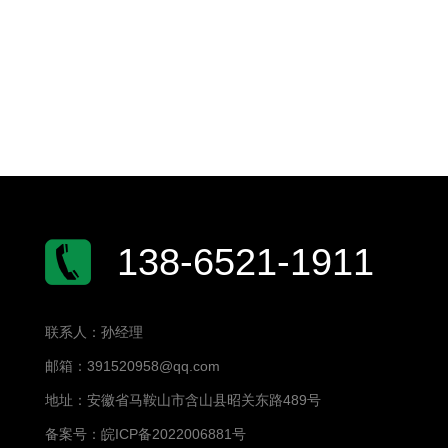
138-6521-1911
联系人：孙经理
邮箱：391520958@qq.com
地址：安徽省马鞍山市含山县昭关东路489号
备案号：
皖ICP备2022006881号